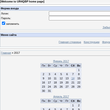
[
Welcome to UR4QBP home page
]
Форма входа
Логин:
Пароль:
запомнить
Забыл
Меню сайта
Главная страница
Конструкции
Фору
Главная
»
2017
Январь 2017
Пн
Вт
Ср
Чт
Пт
Сб
Вс
1
2
3
4
5
6
7
8
9
10
11
12
13
14
15
16
17
18
19
20
21
22
23
24
25
26
27
28
29
30
31
Апрель 2017
Пн
Вт
Ср
Чт
Пт
Сб
Вс
1
2
3
4
5
6
7
8
9